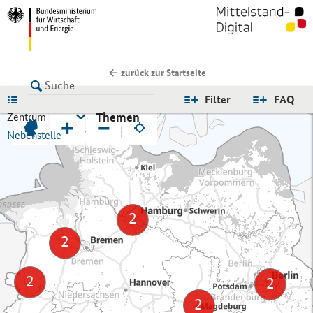
zurück zur Startseite
LISTE
Filter
FAQ
Themen
Zentrum
+
−
Nebenstelle