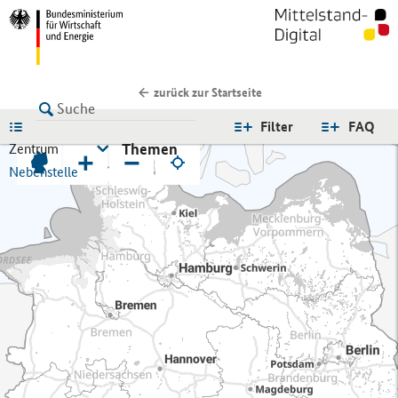
zurück zur Startseite
LISTE
Filter
FAQ
Themen
Zentrum
+
−
Nebenstelle