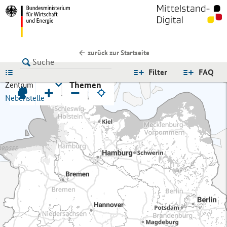
zurück zur Startseite
LISTE
Filter
FAQ
Themen
Zentrum
+
−
Nebenstelle