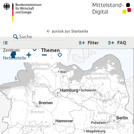
zurück zur Startseite
LISTE
Filter
FAQ
Themen
Zentrum
+
−
Nebenstelle