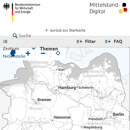
zurück zur Startseite
LISTE
Filter
FAQ
Themen
Zentrum
+
−
Nebenstelle