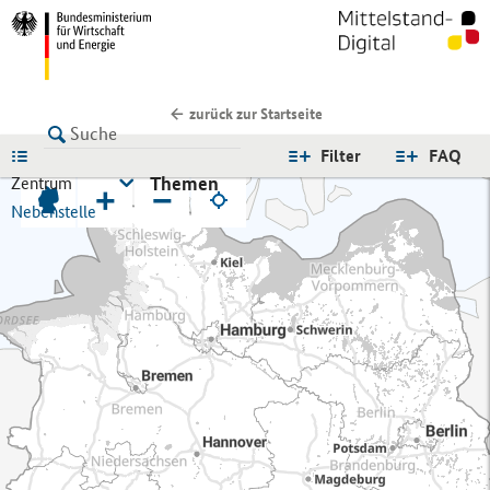
zurück zur Startseite
LISTE
Filter
FAQ
Themen
Zentrum
+
−
Nebenstelle