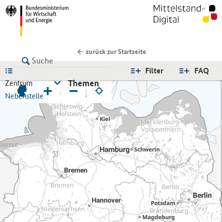
zurück zur Startseite
LISTE
Filter
FAQ
Themen
Zentrum
+
−
Nebenstelle