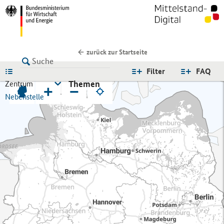
zurück zur Startseite
LISTE
Filter
FAQ
Themen
Zentrum
+
−
Nebenstelle