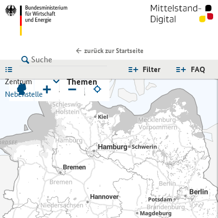
zurück zur Startseite
LISTE
Filter
FAQ
Themen
Zentrum
+
−
Nebenstelle