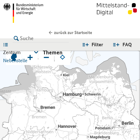
zurück zur Startseite
LISTE
Filter
FAQ
Themen
Zentrum
+
−
Nebenstelle