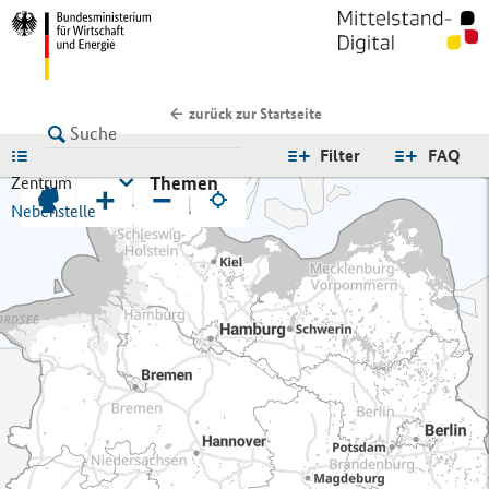
zurück zur Startseite
LISTE
Filter
FAQ
Themen
Zentrum
+
−
Nebenstelle