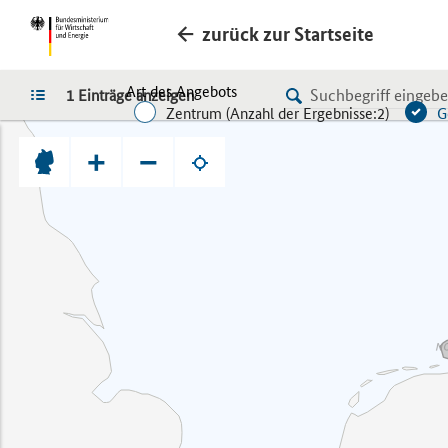
zurück zur Startseite
Art des Angebots
LISTE
1 Einträge anzeigen
Zentrum (
Anzahl der Ergebnisse:
2)
G
+
−