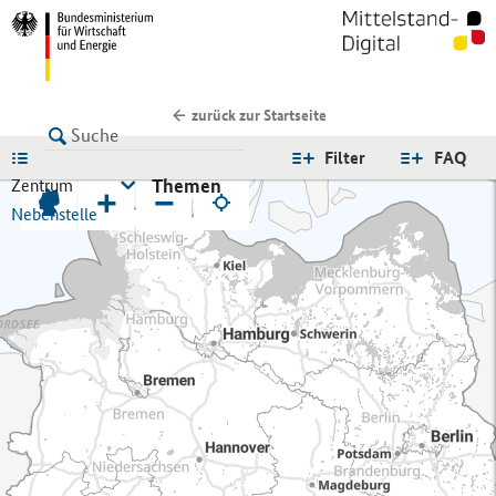
zurück zur Startseite
LISTE
Filter
FAQ
Themen
Zentrum
+
−
Nebenstelle