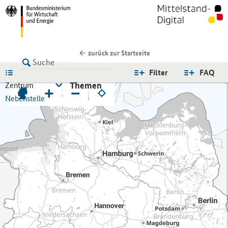
zurück zur Startseite
LISTE
Filter
FAQ
Themen
Zentrum
+
−
Nebenstelle