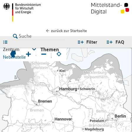
zurück zur Startseite
LISTE
Filter
FAQ
Themen
Zentrum
+
−
Nebenstelle