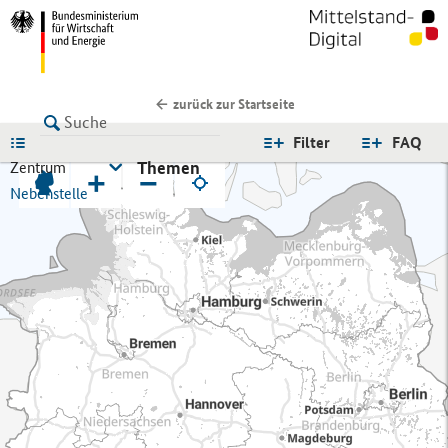
zurück zur Startseite
LISTE
Filter
FAQ
Themen
Zentrum
+
−
Nebenstelle