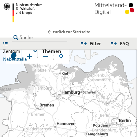
zurück zur Startseite
LISTE
Filter
FAQ
Themen
Zentrum
+
−
Nebenstelle