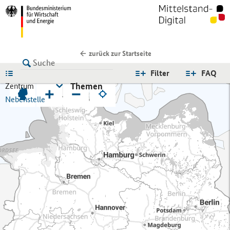
zurück zur Startseite
LISTE
Filter
FAQ
Themen
Zentrum
+
−
Nebenstelle