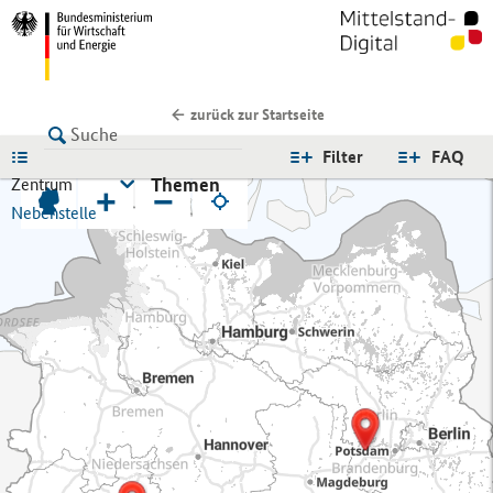
zurück zur Startseite
LISTE
Filter
FAQ
Themen
Zentrum
+
−
Nebenstelle