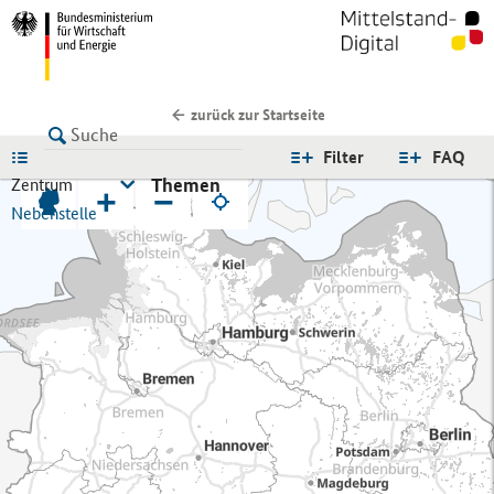
zurück zur Startseite
LISTE
Filter
FAQ
Themen
Zentrum
+
−
Nebenstelle