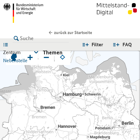
zurück zur Startseite
LISTE
Filter
FAQ
Themen
Zentrum
+
−
Nebenstelle