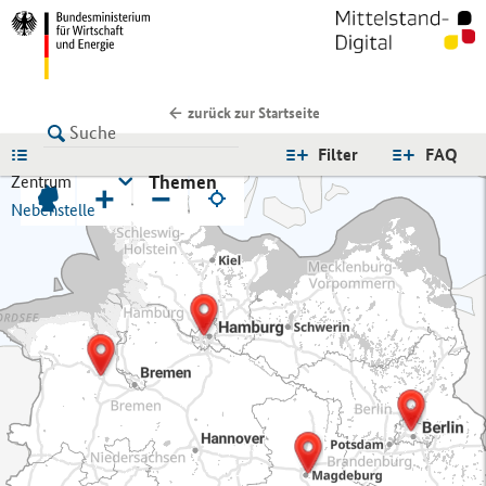
zurück zur Startseite
LISTE
Filter
FAQ
Themen
Zentrum
+
−
Nebenstelle