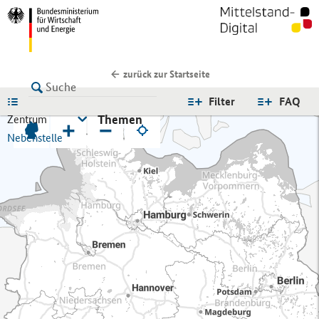
zurück zur Startseite
LISTE
Filter
FAQ
Themen
Zentrum
+
−
Nebenstelle