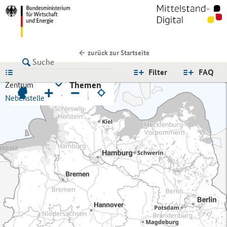
zurück zur Startseite
LISTE
Filter
FAQ
Themen
Zentrum
+
−
Nebenstelle