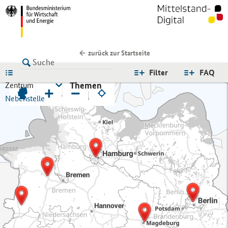
zurück zur Startseite
LISTE
Filter
FAQ
Themen
Zentrum
+
−
Nebenstelle