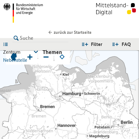
zurück zur Startseite
LISTE
Filter
FAQ
Themen
Zentrum
+
−
Nebenstelle