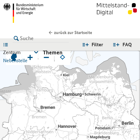
zurück zur Startseite
LISTE
Filter
FAQ
Themen
Zentrum
+
−
Nebenstelle