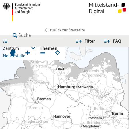
zurück zur Startseite
LISTE
Filter
FAQ
Themen
Zentrum
+
−
Nebenstelle