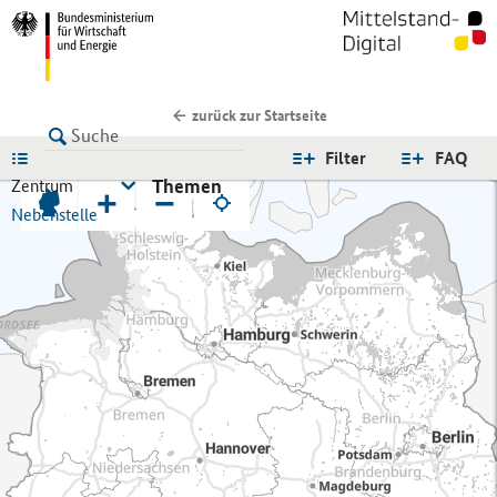
zurück zur Startseite
LISTE
Filter
FAQ
Themen
Zentrum
+
−
Nebenstelle