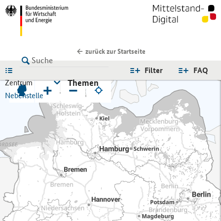
zurück zur Startseite
LISTE
Filter
FAQ
Themen
Zentrum
+
−
Nebenstelle