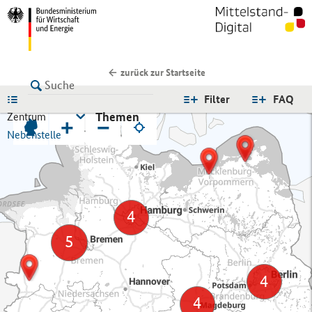
zurück zur Startseite
LISTE
Filter
FAQ
Themen
Zentrum
+
−
Nebenstelle