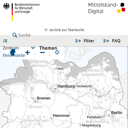
zurück zur Startseite
LISTE
Filter
FAQ
Themen
Zentrum
+
−
Nebenstelle