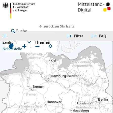
zurück zur Startseite
LISTE
Filter
FAQ
Themen
Zentrum
+
−
Nebenstelle