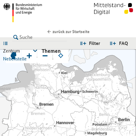
zurück zur Startseite
LISTE
Filter
FAQ
Themen
Zentrum
+
−
Nebenstelle