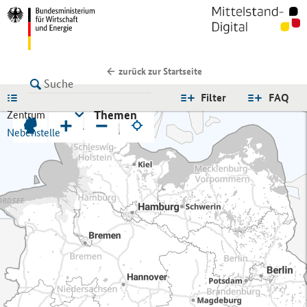
zurück zur Startseite
LISTE
Filter
FAQ
Themen
Zentrum
+
−
Nebenstelle