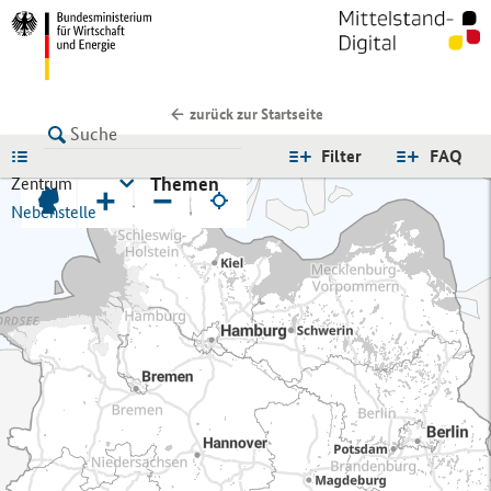
zurück zur Startseite
LISTE
Filter
FAQ
Themen
Zentrum
+
−
Nebenstelle