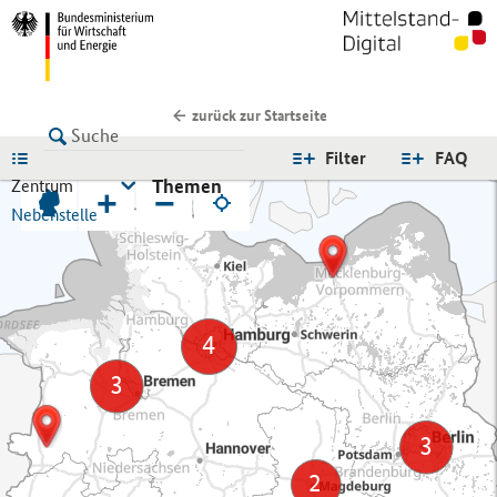
zurück zur Startseite
LISTE
Filter
FAQ
Themen
Zentrum
+
−
Nebenstelle