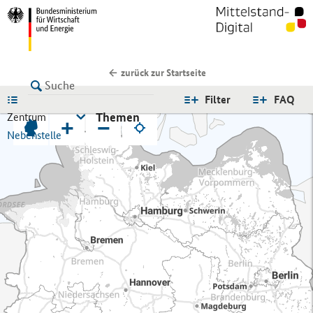
zurück zur Startseite
LISTE
Filter
FAQ
Themen
Zentrum
+
−
Nebenstelle