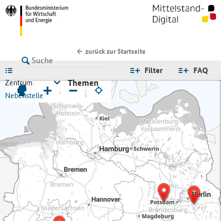
zurück zur Startseite
LISTE
Filter
FAQ
Themen
Zentrum
+
−
Nebenstelle