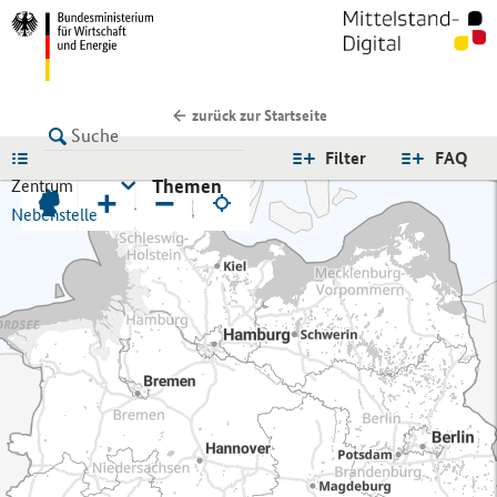
zurück zur Startseite
LISTE
Filter
FAQ
Themen
Zentrum
+
−
Nebenstelle