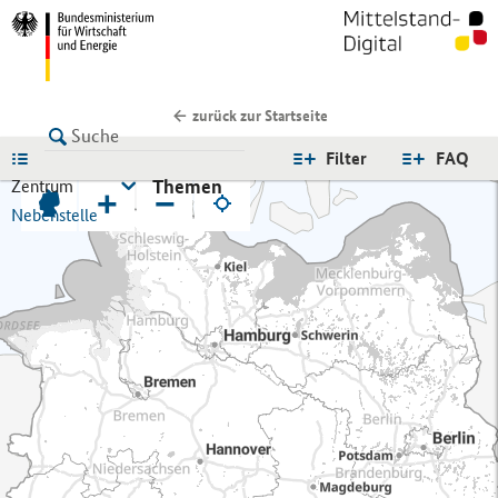
zurück zur Startseite
LISTE
Filter
FAQ
Themen
Zentrum
+
−
Nebenstelle