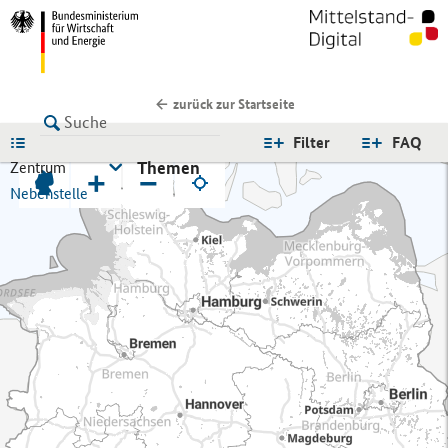
zurück zur Startseite
LISTE
Filter
FAQ
Themen
Zentrum
+
−
Nebenstelle