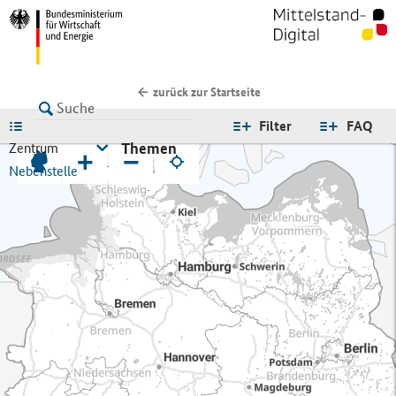
zurück zur Startseite
LISTE
Filter
FAQ
Themen
Zentrum
+
−
Nebenstelle