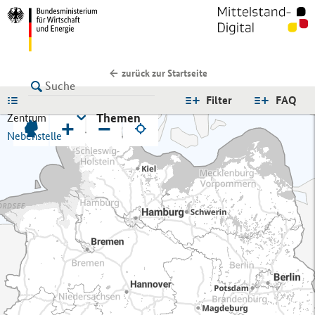
zurück zur Startseite
LISTE
Filter
FAQ
Themen
Zentrum
+
−
Nebenstelle