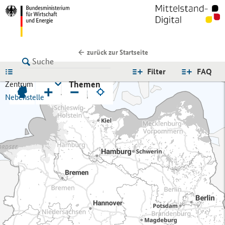
zurück zur Startseite
LISTE
Filter
FAQ
Themen
Zentrum
+
−
Nebenstelle