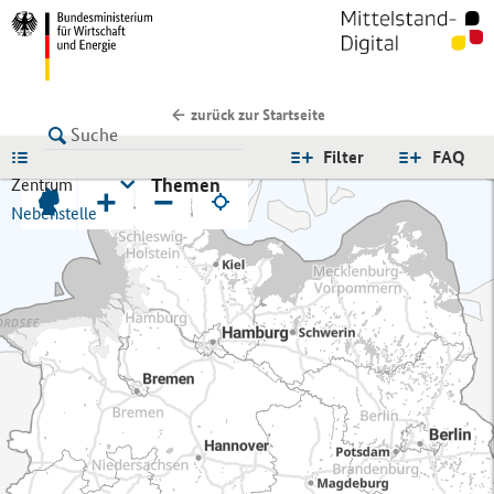
zurück zur Startseite
LISTE
Filter
FAQ
Themen
Zentrum
+
−
Nebenstelle