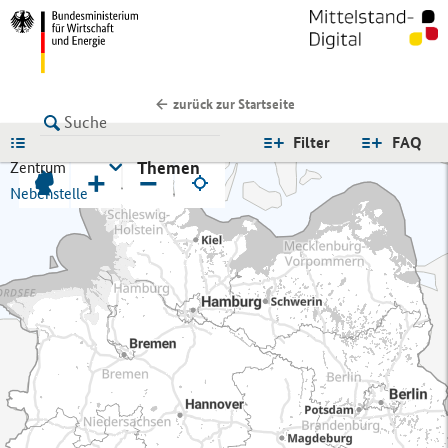
zurück zur Startseite
LISTE
Filter
FAQ
Themen
Zentrum
+
−
Nebenstelle