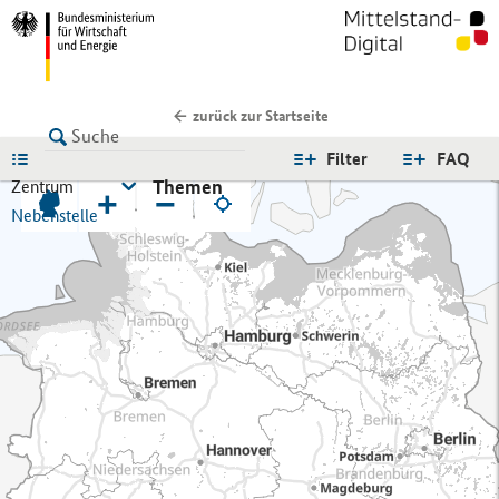
zurück zur Startseite
LISTE
Filter
FAQ
Themen
Zentrum
+
−
Nebenstelle