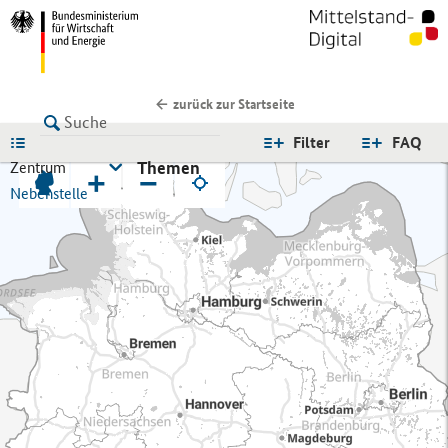
zurück zur Startseite
LISTE
Filter
FAQ
Themen
Zentrum
+
−
Nebenstelle