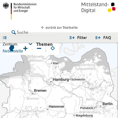
zurück zur Startseite
LISTE
Filter
FAQ
Themen
Zentrum
+
−
Nebenstelle